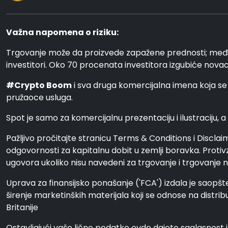
Važna napomena o riziku:
Trgovanje može da proizvede zapažene prednosti; međut
investitori. Oko 70 procenata investitora izgubiće novac
#Crypto Boom
i sva druga komercijalna imena koja se
pružaoce usluga.
Spot je samo za komercijalnu prezentaciju i ilustraciju, a 
Pažljivo pročitajte stranicu Terms & Conditions i Disclai
odgovornosti za kapitalnu dobit u zemlji boravka. Protivz
ugovora ukoliko nisu navedeni za trgovanje i trgovanje na 
Uprava za finansijsko ponašanje ('FCA') izdala je saopšte
širenje marketinških materijala koji se odnose na distrib
Britanije
Ostavljajući vaše lične podatke ovde dajete saglasnost