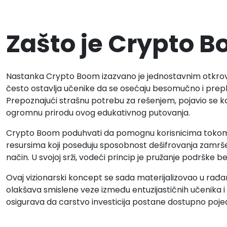
Zašto je Crypto B
Nastanka Crypto Boom izazvano je jednostavnim otkro
često ostavlja učenike da se osećaju besomučno i prep
Prepoznajući strašnu potrebu za rešenjem, pojavio se ko
ogromnu prirodu ovog edukativnog putovanja.
Crypto Boom poduhvati da pomognu korisnicima tokom n
resursima koji poseduju sposobnost dešifrovanja zamrš
način. U svojoj srži, vodeći princip je pružanje podrške b
Ovaj vizionarski koncept se sada materijalizovao u rađ
olakšava smislene veze između entuzijastičnih učenika i 
osigurava da carstvo investicija postane dostupno pojedin