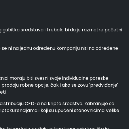
ubitka sredstava i trebalo bi da je razmotre početni
e se ni na jednu određenu kompaniju niti na određene
nici moraju biti svesni svoje individualne poreske
i prodaju robne opcije, čak i ako se zovu 'predviđanje'
eti.
 distribuciju CFD-a na kripto sredstva. Zabranjuje se
kriptokurencijama i koji su upućeni stanovnicima Velike
 licima koja pružaju usluge trgovanja kao što je