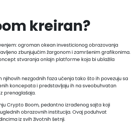
oom kreiran?
venjem: ogroman okean investicionog obrazovanja
lavljeno zbunjujućim žargonom i zamršenim grafikonima.
ncept stvaranja onlajn platforme koja bi ublažila
jihovih nezgodnih faza učenja tako što ih povezuju sa
enih koncepata i predstavljaju ih na sveobuhvatan
ez prenaglašaja.
anju Crypto Boom, pedantno izrađenog sajta koji
uglednih obrazovnih institucija. Ovaj poduhvat
cima iz svih životnih šetnji.