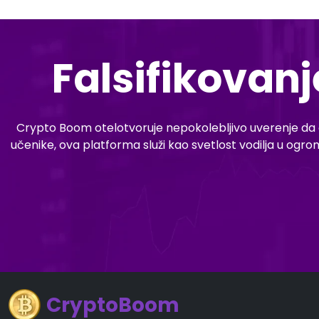
Falsifikovanj
Crypto Boom otelotvoruje nepokolebljivo uverenje da ob
učenike, ova platforma služi kao svetlost vodilja u og
CryptoBoom