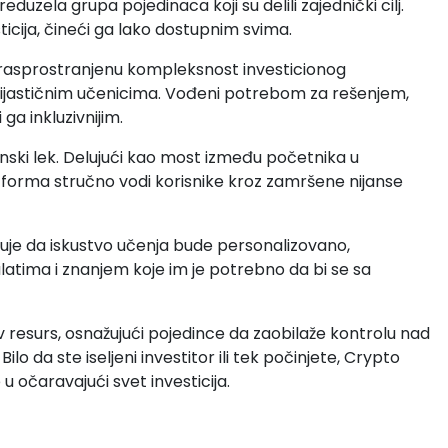
eduzela grupa pojedinaca koji su delili zajednički cilj.
sticija, čineći ga lako dostupnim svima.
rasprostranjenu kompleksnost investicionog
zijastičnim učenicima. Vođeni potrebom za rešenjem,
ga inkluzivnijim.
nski lek. Delujući kao most između početnika u
atforma stručno vodi korisnike kroz zamršene nijanse
uje da iskustvo učenja bude personalizovano,
atima i znanjem koje im je potrebno da bi se sa
jiv resurs, osnažujući pojedince da zaobilaže kontrolu nad
o da ste iseljeni investitor ili tek počinjete, Crypto
u očaravajući svet investicija.