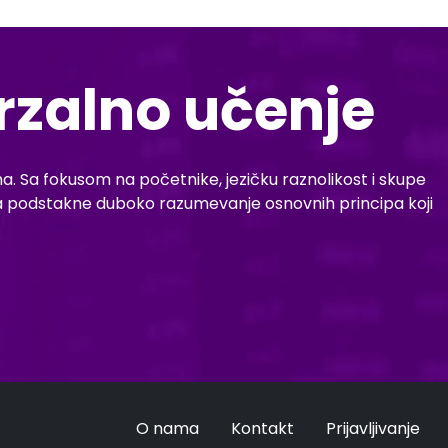
erzalno učenje
a. Sa fokusom na početnike, jezičku raznolikost i skupe
 da podstakne duboko razumevanje osnovnih principa koji
O nama
Kontakt
Prijavljivanje