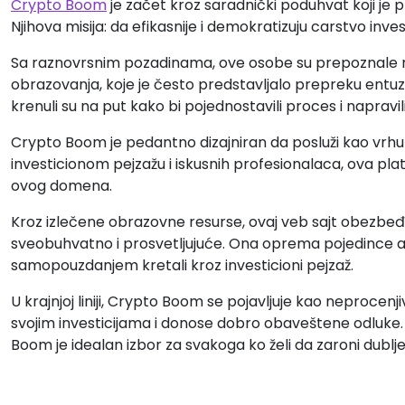
Crypto Boom
je začet kroz saradnički poduhvat koji je pr
Njihova misija: da efikasnije i demokratizuju carstvo inve
Sa raznovrsnim pozadinama, ove osobe su prepoznale 
obrazovanja, koje je često predstavljalo prepreku entu
krenuli su na put kako bi pojednostavili proces i napravili 
Crypto Boom je pedantno dizajniran da posluži kao vrhu
investicionom pejzažu i iskusnih profesionalaca, ova pl
ovog domena.
Kroz izlečene obrazovne resurse, ovaj veb sajt obezbeđ
sveobuhvatno i prosvetljujuće. Ona oprema pojedince al
samopouzdanjem kretali kroz investicioni pejzaž.
U krajnjoj liniji, Crypto Boom se pojavljuje kao neprocen
svojim investicijama i donose dobro obaveštene odluke. Bil
Boom je idealan izbor za svakoga ko želi da zaroni dublje 