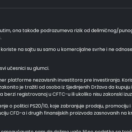
im, ona takođe podrazumeva rizik od delimičnog/punog g
.
 koriste na sajtu su samo u komercijalne svrhe i ne odnos
svi učesnici su glumci.
mer platforme nezavisnih investitora pre investiranja. Koris
akonito je tražiti od osoba iz Sjedinjenih Država da kupuju 
berzi registrovanoj u CFTC-u ili ukoliko nisu zakonski izuz
nje o politici PS20/10, koje zabranjuje prodaju, promociju i
uciju CFD-a i drugih finansijskih proizvoda zasnovanih na 
 i omogućavate nam da delimo vaše lične podatke sa trećim