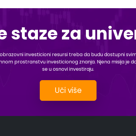
e staze za univ
razovni investicioni resursi treba da budu dostupni svim
romnom prostranstvu investicionog znanja. Njena misija je
se u osnovi investiraju.
Uči više