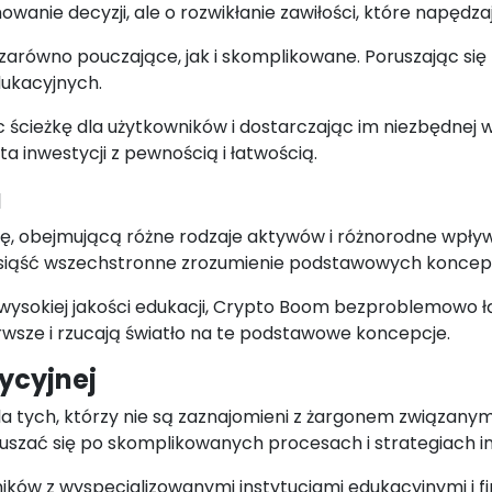
owanie decyzji, ale o rozwikłanie zawiłości, które napędz
zarówno pouczające, jak i skomplikowane. Poruszając się p
dukacyjnych.
 ścieżkę dla użytkowników i dostarczając im niezbędnej w
ta inwestycji z pewnością i łatwością.
a
kę, obejmującą różne rodzaje aktywów i różnorodne wpł
osiąść wszechstronne zrozumienie podstawowych koncepc
wysokiej jakości edukacji, Crypto Boom bezproblemowo ł
rwsze i rzucają światło na te podstawowe koncepcje.
ycyjnej
dla tych, którzy nie są zaznajomieni z żargonem związan
oruszać się po skomplikowanych procesach i strategiach 
ków z wyspecjalizowanymi instytucjami edukacyjnymi i f