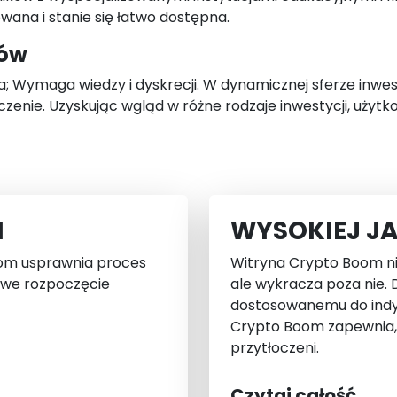
wana i stanie się łatwo dostępna.
wów
a; Wymaga wiedzy i dyskrecji. W dynamicznej sferze inwest
nie. Uzyskując wgląd w różne rodzaje inwestycji, użytk
I
WYSOKIEJ J
oom usprawnia proces
Witryna Crypto Boom ni
owe rozpoczęcie
ale wykracza poza nie.
dostosowanemu do indyw
Crypto Boom zapewnia, ż
przytłoczeni.
Czytaj całość