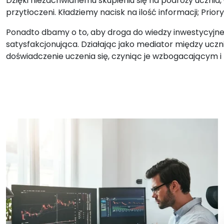
Dzięki niezachwianemu skupieniu się na podróży ucznia, 
przytłoczeni. Kładziemy nacisk na ilość informacji; Prior
Ponadto dbamy o to, aby droga do wiedzy inwestycyjnej 
satysfakcjonująca. Działając jako mediator między uc
doświadczenie uczenia się, czyniąc je wzbogacającym 