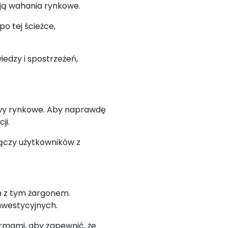
ają wahania rynkowe.
o tej ścieżce,
iedzy i spostrzeżeń,
ywy rynkowe. Aby naprawdę
ji.
ączy użytkowników z
ym z tym żargonem.
inwestycyjnych.
irmami, aby zapewnić, że