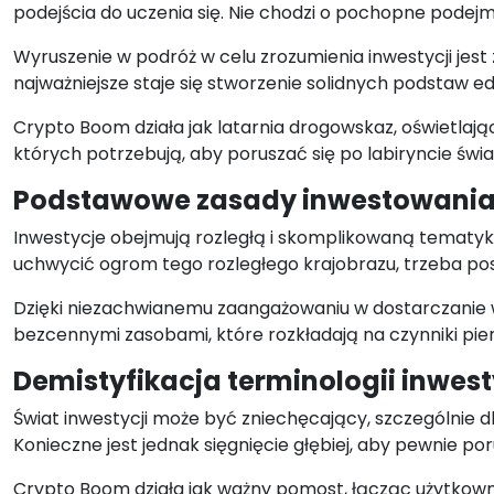
podejścia do uczenia się. Nie chodzi o pochopne podejm
Wyruszenie w podróż w celu zrozumienia inwestycji jest 
najważniejsze staje się stworzenie solidnych podstaw e
Crypto Boom działa jak latarnia drogowskaz, oświetlając
których potrzebują, aby poruszać się po labiryncie świa
Podstawowe zasady inwestowani
Inwestycje obejmują rozległą i skomplikowaną tematy
uchwycić ogrom tego rozległego krajobrazu, trzeba p
Dzięki niezachwianemu zaangażowaniu w dostarczanie 
bezcennymi zasobami, które rozkładają na czynniki pie
Demistyfikacja terminologii inwest
Świat inwestycji może być zniechęcający, szczególnie 
Konieczne jest jednak sięgnięcie głębiej, aby pewnie p
Crypto Boom działa jak ważny pomost, łącząc użytkowni