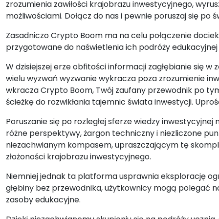
zrozumienia zawiłości krajobrazu inwestycyjnego, wyrusz
możliwościami. Dołącz do nas i pewnie poruszaj się po św
Zasadniczo Crypto Boom ma na celu połączenie dociekl
przygotowane do naświetlenia ich podróży edukacyjnej 
W dzisiejszej erze obfitości informacji zagłębianie się w
wielu wyzwań wyzwanie wykracza poza zrozumienie inwes
wkracza Crypto Boom, Twój zaufany przewodnik po tym
ścieżkę do rozwikłania tajemnic świata inwestycji. Upro
Poruszanie się po rozległej sferze wiedzy inwestycyjnej
różne perspektywy, żargon techniczny i niezliczone pu
niezachwianym kompasem, upraszczającym tę skomplik
złożoności krajobrazu inwestycyjnego.
Niemniej jednak ta platforma usprawnia eksplorację og
głębiny bez przewodnika, użytkownicy mogą polegać n
zasoby edukacyjne.