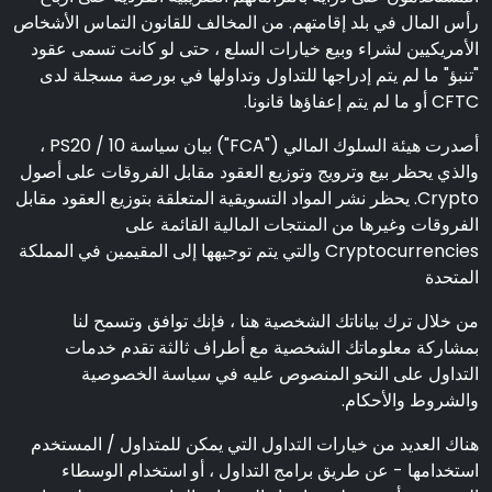
رأس المال في بلد إقامتهم. من المخالف للقانون التماس الأشخاص
الأمريكيين لشراء وبيع خيارات السلع ، حتى لو كانت تسمى عقود
"تنبؤ" ما لم يتم إدراجها للتداول وتداولها في بورصة مسجلة لدى
CFTC أو ما لم يتم إعفاؤها قانونا.
أصدرت هيئة السلوك المالي ("FCA") بيان سياسة PS20 / 10 ،
والذي يحظر بيع وترويج وتوزيع العقود مقابل الفروقات على أصول
Crypto. يحظر نشر المواد التسويقية المتعلقة بتوزيع العقود مقابل
الفروقات وغيرها من المنتجات المالية القائمة على
Cryptocurrencies والتي يتم توجيهها إلى المقيمين في المملكة
المتحدة
من خلال ترك بياناتك الشخصية هنا ، فإنك توافق وتسمح لنا
بمشاركة معلوماتك الشخصية مع أطراف ثالثة تقدم خدمات
التداول على النحو المنصوص عليه في سياسة الخصوصية
والشروط والأحكام.
هناك العديد من خيارات التداول التي يمكن للمتداول / المستخدم
استخدامها - عن طريق برامج التداول ، أو استخدام الوسطاء