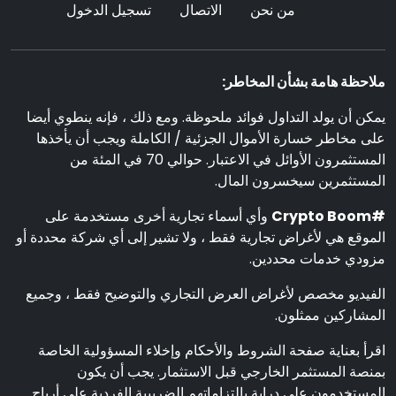
من نحن
الاتصال
تسجيل الدخول
ملاحظة هامة بشأن المخاطر:
يمكن أن يولد التداول فوائد ملحوظة. ومع ذلك ، فإنه ينطوي أيضا
على مخاطر خسارة الأموال الجزئية / الكاملة ويجب أن يأخذها
المستثمرون الأوائل في الاعتبار. حوالي 70 في المئة من
المستثمرين سيخسرون المال.
#Crypto Boom
وأي أسماء تجارية أخرى مستخدمة على
الموقع هي لأغراض تجارية فقط ، ولا تشير إلى أي شركة محددة أو
مزودي خدمات محددين.
الفيديو مخصص لأغراض العرض التجاري والتوضيح فقط ، وجميع
المشاركين ممثلون.
اقرأ بعناية صفحة الشروط والأحكام وإخلاء المسؤولية الخاصة
بمنصة المستثمر الخارجي قبل الاستثمار. يجب أن يكون
المستخدمون على دراية بالتزاماتهم الضريبية الفردية على أرباح